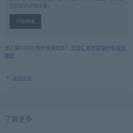
向您提供详细步骤。
开始申请
开始申请 开立海外账户
想了解如何在海外增值财富？
浏览汇丰环球银行和投资
服务
返回页首
了解更多