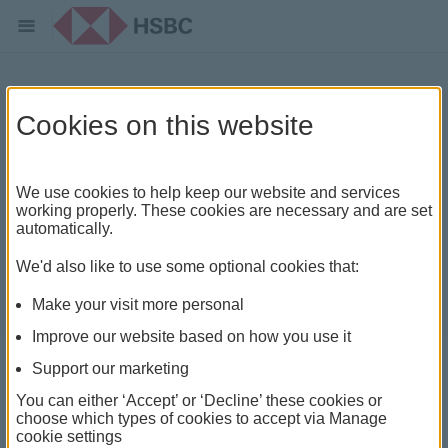
5大财富增值首选地
Cookies on this website
We use cookies to help keep our website and services
working properly. These cookies are necessary and are set
automatically.
We'd also like to use some optional cookies that:
Make your visit more personal
Improve our website based on how you use it
Support our marketing
You can either ‘Accept’ or ‘Decline’ these cookies or
choose which types of cookies to accept via Manage
汇丰环球报告指出，在海外居住的人士生活模式国际
cookie settings