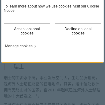
化，为他们带来众多好处。特别是在年纪小时就已经移
To learn more about how we use cookies, visit our
Cookie
居海外的人，优势更大。海外人士跨越地域拓宽视野，
Notice
.
能学习新技能之外，也提升了生活品质。
另外，海外人士的财务优势同样不容忽视，75%移居海
1
Accept optional
Decline optional
外的人在移居后收入增加
。而税率、生活费用和可支配
cookies
cookies
收入等，都是您身在海外时增值环球财富的要素。
现在，来了解一下海外人士首选财富增值目的地，以及
Manage cookies
他们的海外生活经验分享。
1. 瑞士
瑞士的工资水平高，事业发展空间大，生活品质也高，
是海外人士增值财富的首选地点。其实，这个位处欧洲
拥有无尽山脉的国家，自2011年起就已是海外人士移居
1
地的十大首选之一
。