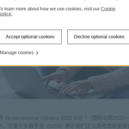
To learn more about how we use cookies, visit our
Cookie
Notice
.
Accept optional cookies
Decline optional cookies
Manage cookies
1
nternational Citizens 2022-23》
（国际公民2022－
示，尽管大多数学生（83%）表示他们正认真考虑和安排