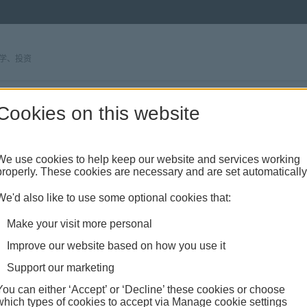
学、投资
Cookies on this website
We use cookies to help keep our website and services working
大理财建议
properly. These cookies are necessary and are set automatically
We'd also like to use some optional cookies that:
Make your visit more personal
Improve our website based on how you use it
Support our marketing
You can either ‘Accept’ or ‘Decline’ these cookies or choose
which types of cookies to accept via Manage cookie settings