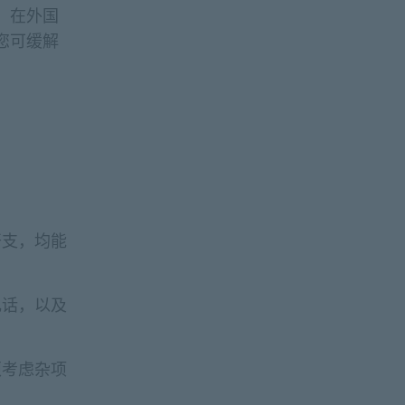
，在外国
您可缓解
开支，均能
电话，以及
须考虑杂项