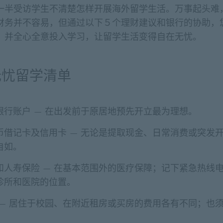
一半受访学生不清楚怎样开展海外留学生活。万事起头难
财务并不容易，但通过以下５个理财建议和银行的协助，
，并全心全意投入学习，让留学生活变得自在无忧。
无忧留学清单
银行账户 — 在出发前于原居地预先开立最为理想。
币借记卡及信用卡 — 无论是提取现金、日常消费或突发
自如。
和人寿保险 — 在基本范围外的医疗保障；记下紧急热线
诊所和医院的位置。
 — 居住于校园、在附近租房或买房的费用各有不同；也
。