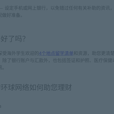
 — 设定手机或网上银行，以免错过任何有关补助的资讯
况做好准备。
备好了吗？
深受海外学生欢迎的
4个地点留学清单
和资源，助您更清
。除了银行账户与汇款外，也包括签证和护照、医疗保健
讯。
的环球网络如何助您理财
户