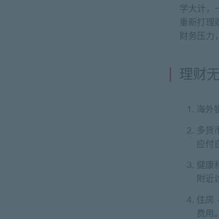
学大计，
重新打理
财务压力
理财
海外
多货
应付
健康
附近
住房
费用