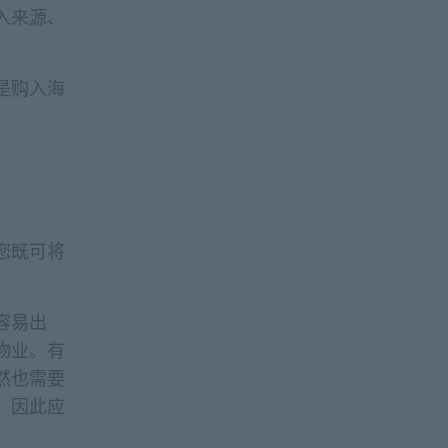
入来源、
是购入海
您既可将
容易出
物业。有
然也需要
，因此应