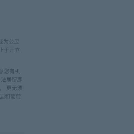
成为公民
止于开立
意您有机
合法居留即
， 更无须
国和葡萄