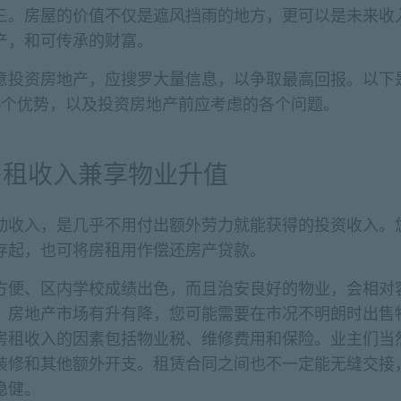
三。房屋的价值不仅是遮风挡雨的地方，更可以是未来收
产，和可传承的财富。
意投资房地产，应搜罗大量信息，以争取最高回报。以下
5个优势，以及投资房地产前应考虑的各个问题。
房租收入兼享物业升值
动收入，是几乎不用付出额外劳力就能获得的投资收入。
存起，也可将房租用作偿还房产贷款。
方便、区内学校成绩出色，而且治安良好的物业，会相对
，房地产市场有升有降，您可能需要在市况不明朗时出售
房租收入的因素包括物业税、维修费用和保险。业主们当
装修和其他额外开支。租赁合同之间也不一定能无缝交接
稳健。