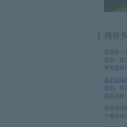
拥有
增添多一
住房。您
率对您有
孩子在海
地点，均
1
容易出租
投资市场
个居住选