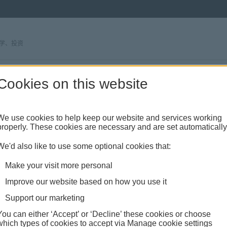
学、投资
Cookies on this website
We use cookies to help keep our website and services working
的5大好处
properly. These cookies are necessary and are set automatically
We'd also like to use some optional cookies that:
Make your visit more personal
Improve our website based on how you use it
Support our marketing
You can either ‘Accept’ or ‘Decline’ these cookies or choose
which types of cookies to accept via Manage cookie settings