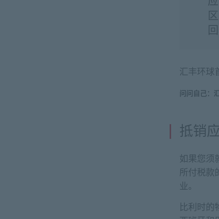
应
区
回
汇丰环球首席
问问自己：
抵销
如果您须
所付税款
业。
比利时的物