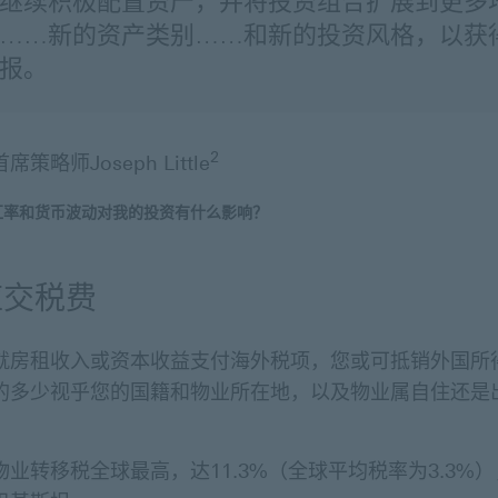
继续积极配置资产，并将投资组合扩展到更多
……新的资产类别……和新的投资风格，以获
报。
2
策略师Joseph Little
汇率和货币波动对我的投资有什么影响？
应交税费
就房租收入或资本收益支付海外税项，您或可抵销外国所
的多少视乎您的国籍和物业所在地，以及物业属自住还是
业转移税全球最高，达11.3%（全球平均税率为3.3%