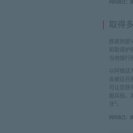
问问自己：
取得
移居到部
和取得护
当地银行
以阿根廷
会被征召
可让您获
服兵役。
3
牙
。
问问自己：