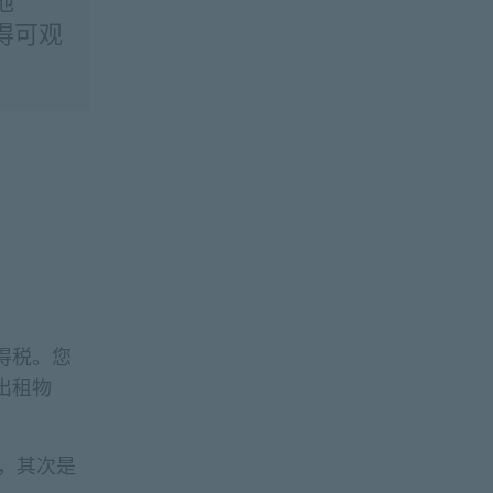
地
得可观
得税。您
出租物
），其次是