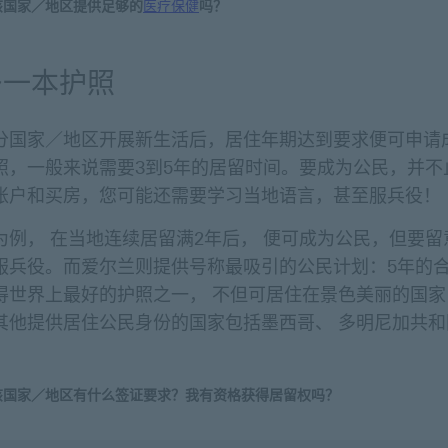
该国家／地区提供足够的
医疗保健
吗？
多一本护照
分国家／地区开展新生活后，居住年期达到要求便可申请
照，一般来说需要3到5年的居留时间。要成为公民，并不
账户和买房，您可能还需要学习当地语言，甚至服兵役！
为例， 在当地连续居留满2年后， 便可成为公民，但要留
服兵役。而爱尔兰则提供号称最吸引的公民计划：5年的
得世界上最好的护照之一， 不但可居住在景色美丽的国家
其他提供居住公民身份的国家包括墨西哥、 多明尼加共和
该国家／地区有什么签证要求？我有资格获得居留权吗？