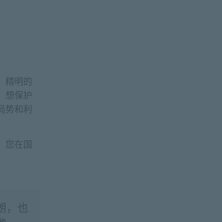
。精明的
。想保护
局势和利
，您在国
朗，也