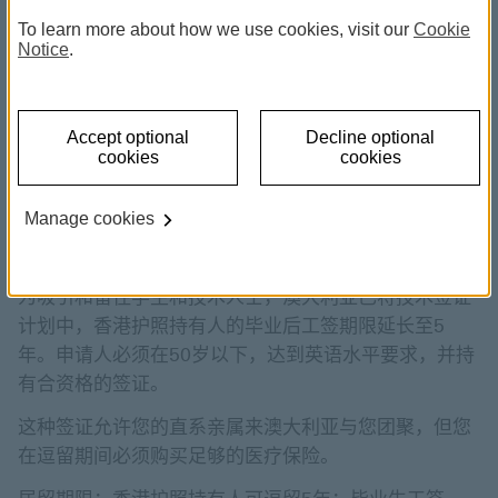
1
当地工作，是选择留学目的地的因素之一。
毕业后工签
To learn more about how we use cookies, visit our
Cookie
可让学生在回国前的数年内，在近乎没有限制的情况
Notice
.
下，从事任何感兴趣的工作。
以下英语国家所提供的工签，能给予外来学生多种停留
Accept optional
Decline optional
期限作选择。如果您有意在毕业后留在当地发展，这些
cookies
cookies
签证也可能是您的理想选择。
Manage cookies
澳大利亚
为吸引和留住学生和技术人士，澳大利亚已将技术签证
计划中，香港护照持有人的毕业后工签期限延长至5
年。申请人必须在50岁以下，达到英语水平要求，并持
有合资格的签证。
这种签证允许您的直系亲属来澳大利亚与您团聚，但您
在逗留期间必须购买足够的医疗保险。