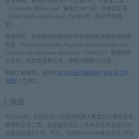
居留期限：香港护照持有人可逗留5年；毕业生工签
（Graduate Work visa）最长为18个月；毕业后工签
（Post-Study Work visa）为2至4年（视乎学历而
定）。
接受学历：联邦政府招收海外学生机构和课程联邦政府
名录 （Commonwealth Register of Institutions and
Courses for Overseas Students／CRICOS）课程的学
士学位、文凭或贸易证书，课程为期最少92周。
如想了解更多，请浏览
澳大利亚内政部的“毕业后工作
澳大利亚内政部的“毕业后工作流程” 开启新窗口
流程”
网页。
英国
在2018年，有四分之三的受访英国人赞成为外来毕业生
提供毕业后工签。直至最近为止，外来学生毕业后只可
在英国逗留4个月。不过，当地在2020年推出名为“毕业