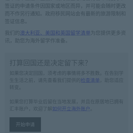
签证的申请条件因国家或地区而异，并可能会随时更改
而不作另行通知。政府移民网站会有最新的旅游限制和
签证信息。
我们的
澳大利亚、美国和英国留学清单
为您提供更多资
讯，助您为海外留学作准备。
打算回国还是决定留下来？
如果您决定回国，须考虑的事情将多不胜数。在告别学
生生活之前，请先查看我们提供的
检查清单
，助您适应
转变。
如果您打算毕业后留在当地发展，并且在原居地已拥有
汇丰账户，欢迎了解
如何开立海外账户
。
开始申请
开始申请 开立海外账户