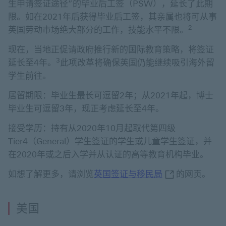
生申请签证途径”的毕业后工签（PSW），延长了此期
限。如在2021年后获得毕业后工签，其亲属也将可从事
2
英国劳动市场绝大部分的工作，技能水平不限。
现在，当地正促请政府推行新的国际教育策略，将签证
3
延长至4年。
此项改革将确保英国仍能继续吸引海外留
学生前往。
居留期限：毕业生最长可逗留2年；从2021年起，博士
毕业生可逗留3年，现正考虑延长至4年。
接受学历：持有从2020年10月起取代第四级
Tier4（General）学生签证的学生或儿童学生签证，并
在2020年或之后入学并从认证的高等教育机构毕业。
英国签证与移民
如想了解更多，请浏览
英国签证与移民局
的网页。
美国