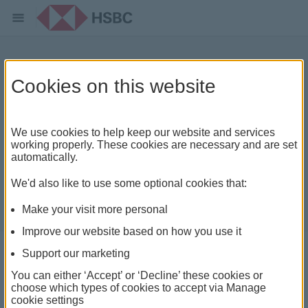
最佳毕业后工签国家
Cookies on this website
We use cookies to help keep our website and services
working properly. These cookies are necessary and are set
automatically.
We'd also like to use some optional cookies that:
Make your visit more personal
Improve our website based on how you use it
Support our marketing
You can either ‘Accept’ or ‘Decline’ these cookies or
choose which types of cookies to accept via Manage
在一项国际调查中，有40%的学生表示，毕业后能否在
cookie settings