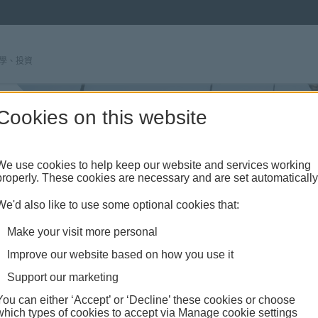
學、投資
Cookies on this website
We use cookies to help keep our website and services working
properly. These cookies are necessary and are set automatically
We'd also like to use some optional cookies that:
Make your visit more personal
Improve our website based on how you use it
環
Support our marketing
You can either ‘Accept’ or ‘Decline’ these cookies or choose
which types of cookies to accept via Manage cookie settings