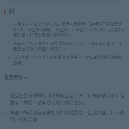
註
在實施在岸貨幣交易法規的國家和地區進行的轉賬可能需要最
多5天。滙豐卓越理財、滙豐One和滙豐私人銀行客戶毋須繳付
服務費，即可使用環球轉賬服務。
所有客戶的入賬額上限為20萬美元；在大部分國家和地區，支
賬額上限為10萬至20萬美元。
部分國家／地區可能未提供匯款到第三方戶口的滙豐環球轉賬
服務。
重要資料
透過滙豐環球轉賬服務轉賬至第三方戶口未必適用於每個
國家／地區。請向您當地的銀行查詢。
外匯市場受匯率變動相關的風險影響，因此這些戶口不應
用於投機用途。