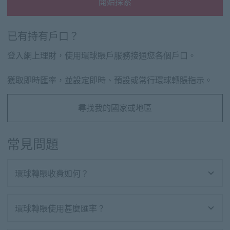
開始探索
開始探索 to open an HSBC overseas account
已有持有戶口？
登入網上理財，使用環球賬戶服務接通您各個戶口。
獲取即時匯率，並設定即時、預設或常行環球轉賬指示。
尋找我的國家或地區
常見問題
環球轉賬收費如何？
環球轉賬使用甚麼匯率？