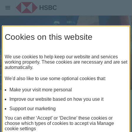
Cookies on this website
We use cookies to help keep our website and services
working properly. These cookies are necessary and are set
automatically.
We'd also like to use some optional cookies that:
Make your visit more personal
Improve our website based on how you use it
在多個國家或地區理財
Support our marketing
You can either ‘Accept’ or ‘Decline’ these cookies or
接通您全球各地的滙豐戶口，並在戶口間免費轉賬。
choose which types of cookies to accept via Manage
cookie settings