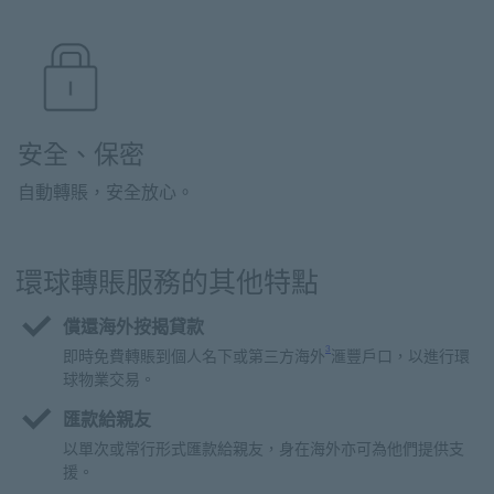
安全、保密
自動轉賬，安全放心。
環球轉賬服務的其他特點
償還海外按揭貸款
Footnote link 3
3
即時免費轉賬到個人名下或第三方海外
滙豐戶口，以進行環
球物業交易。
匯款給親友
以單次或常行形式匯款給親友，身在海外亦可為他們提供支
援。