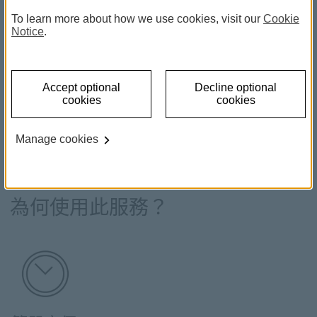
To learn more about how we use cookies, visit our
Cookie
Notice
.
在您各個戶口之間轉賬
Accept optional
Decline optional
滙豐
環球賬戶服務
提供一站式管理，讓您登入一次便可查閱
cookies
cookies
各地的滙豐戶口。接通您各地的滙豐戶口後，即可免費使用
環球轉賬
，在戶口之間瞬間轉移資金。
Manage cookies
您也可以轉賬至海外親友合資格的滙豐戶口。
為何使用此服務？