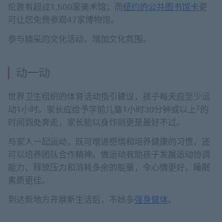
伦敦有超过1,500家美术馆；而
纽约的公共图书馆卡
更
可让您免费参观47家博物馆。
参与精采的文化活动，增加文化氛围。
动一动
世界卫生组织的体育活动指引建议，孩子每天应至少运
2
动1小时。家长应给予学前儿童1小时30分钟或以上
的
时间到处奔走，家长能以身作则更是最好不过。
与家人一起运动，既可增进感情和培养健康的习惯，还
可以培养团队合作精神。做运动有助孩子发展运动协调
能力、释放压力和消耗多余的能量，令心情更好，睡眠
素质更佳。
到达新地方开展新生活后，不妨多
强身健体
。