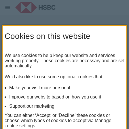
家庭时间的重要
Cookies on this website
We use cookies to help keep our website and services
working properly. These cookies are necessary and are set
automatically.
We'd also like to use some optional cookies that:
Make your visit more personal
Improve our website based on how you use it
Support our marketing
You can either ‘Accept’ or ‘Decline’ these cookies or
choose which types of cookies to accept via Manage
面对繁忙的工作和其他生活责任，您很难可以享受优质
cookie settings