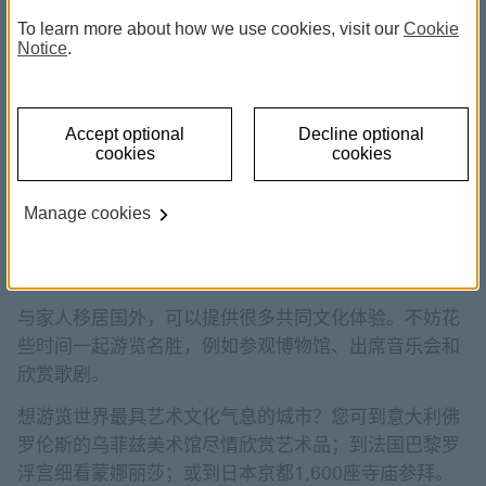
的家庭时间，因此珍惜善用空闲时间特别重要。如果想
To learn more about how we use cookies, visit our
Cookie
不到做什么，不妨参考我们的建议活动。
Notice
.
增加文化氛围
Accept optional
Decline optional
cookies
cookies
英国华威大学（University of Warwick）一项研究发现
1
，与家长一同参与文化活动的孩子日后接受高等机会的
Manage cookies
可能性更高，因为一起参加文化活动为孩子探索新想法
提供了一个安全的环境。结果也显示，父母的参与有利
于孩子的阅读和数学技能，并有助改善上课出勤率。
与家人移居国外，可以提供很多共同文化体验。不妨花
些时间一起游览名胜，例如参观博物馆、出席音乐会和
欣赏歌剧。
想游览世界最具艺术文化气息的城市？您可到意大利佛
罗伦斯的乌菲兹美术馆尽情欣赏艺术品；到法国巴黎罗
浮宫细看蒙娜丽莎；或到日本京都1,600座寺庙参拜。