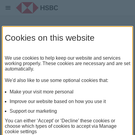
畢業後投入環球就業市場
Cookies on this website
We use cookies to help keep our website and services
working properly. These cookies are necessary and are set
automatically.
We'd also like to use some optional cookies that:
Make your visit more personal
Improve our website based on how you use it
Support our marketing
You can either ‘Accept’ or ‘Decline’ these cookies or
choose which types of cookies to accept via Manage
我認識的大部分成功專業人士都同意，畢業後選對第一
cookie settings