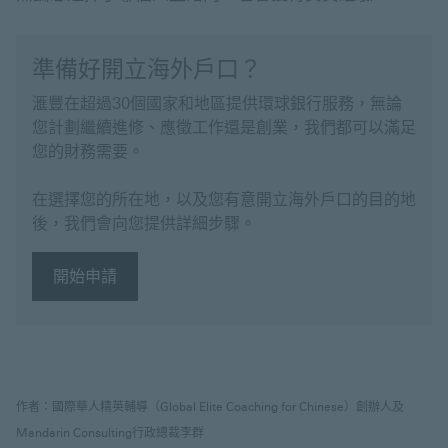
準備好開立海外戶口？
滙豐在超過30個國家和地區提供環球銀行服務，無論
您計劃繼續進修、應徵工作還是創業，我們都可以滿足
您的財務需要。
在選擇您的所在地，以及您有意開立海外戶口的目的地
後，我們會向您提供詳細步驟。
開始申請
開始申請 開立海外戶口
作者：國際華人精英輔導（Global Elite Coaching for Chinese）創辦人及
Mandarin Consulting行政總裁李群