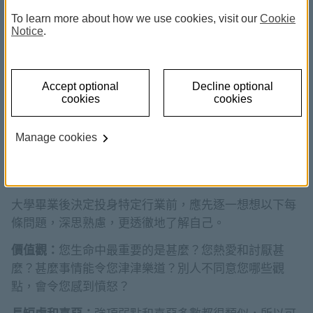
份工作非常重要；而且，對自己的了解越深，擇業就越
To learn more about how we use cookies, visit our
Cookie
容易。盡早開始探索自我，是選對工作的秘訣。不過，
Notice
.
說時容易做時難，尋找自我往往需要付出不少功夫，但
辛苦絕對值得。以下建議能助您邁出第一步。
Accept optional
Decline optional
cookies
cookies
認識自我
Manage cookies
作出任何左右人生的決定之前，應先深入了解自己。完
成高等教育後，身份由學生變成專業人士，就是人生其
中一個巨大的轉變。
大學畢業後決定投身特定行業前，應先逐一想想以下每
條問題，深思熟慮，更透徹地了解自己。
價值觀：
您生命中最重要的是甚麼？您熱愛和討厭甚
麼？甚麼事情能令您津津樂道？別人不同意您哪些觀
點，會令您感到憤怒？