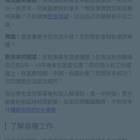
長短處和喜惡：
強項弱點和喜惡多數都很類似，所以可
以一併思考。您做甚麼特別拿手？哪些事情對您來說格
外困難？不妨做做
性格測試
，找出自己的優勢和不足之
處。
興趣：
甚麼事情令您孜孜不倦？您對哪些事物有濃厚興
趣？
對未來的期望：
您對事業有甚麼憧憬？您有沒有想像過
自己在5年、10年後會在甚麼位置？您在個人和工作層
面上，有甚麼短期、中期、長期計劃？您想有多成功？
您的理想生活是怎樣的？
部分學生會在畢業後和投入職場前，放一年的假，更可
能會利用這段時間創業。如果您想繼續進修，不妨參考
升
讀研究院的5大優勢
。
了解各種工作