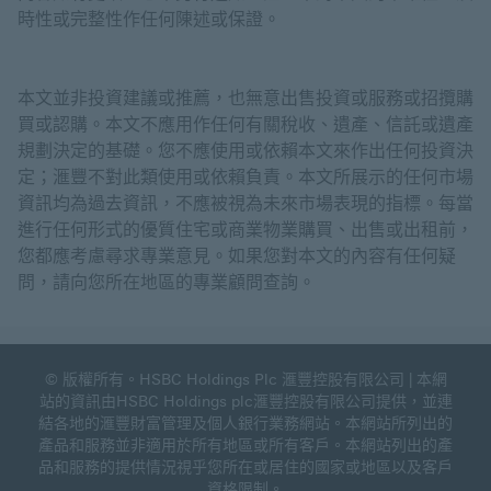
時性或完整性作任何陳述或保證。
本文並非投資建議或推薦，也無意出售投資或服務或招攬購
買或認購。本文不應用作任何有關稅收、遺產、信託或遺產
規劃決定的基礎。您不應使用或依賴本文來作出任何投資決
定；滙豐不對此類使用或依賴負責。本文所展示的任何市場
資訊均為過去資訊，不應被視為未來市場表現的指標。每當
進行任何形式的優質住宅或商業物業購買、出售或出租前，
您都應考慮尋求專業意見。如果您對本文的內容有任何疑
問，請向您所在地區的專業顧問查詢。
© 版權所有。HSBC Holdings Plc 滙豐控股有限公司 | 本網
站的資訊由HSBC Holdings plc滙豐控股有限公司提供，並連
結各地的滙豐財富管理及個人銀行業務網站。本網站所列出的
產品和服務並非適用於所有地區或所有客戶。本網站列出的產
品和服務的提供情況視乎您所在或居住的國家或地區以及客戶
資格限制。