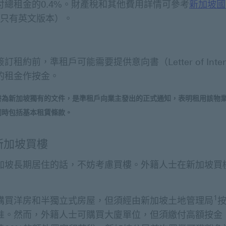
付總租金的0.4%。財產稅和其他費用詳情可參考
新加坡國
坡國內稅務局網站 內容將於新視窗顯示
只有英文版本）。
訂租約前，準租戶可能需要提供意向書（Letter of Inte
的租金作按金。
書為新加坡獨有的文件，是準租戶向業主發出的正式通知，表明租用該物
同時包括基本租賃條款。
新加坡買樓
加坡長期居住的話，不妨考慮買樓。外籍人士在新加坡買
1
購買洋房和半獨立式房屋，但須經由新加坡土地管理局
准。然而，外籍人士可購買大廈單位，但須繳付高額按金