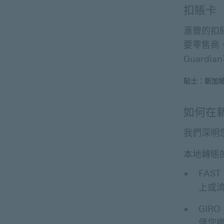
扣賬卡
滙豐的扣
要零售商。
Guardi
貼士：新加
如何在
我們深明
本地轉賬
FAST
上或流
GIRO
便您