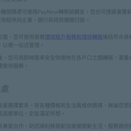
機號碼便可使用PayNow轉賬給親友。您也可透過滙豐
應用程序向企業、銀行和政府機關付款。
方面，您可使用滙豐
環球賬戶服務和環球轉賬
連結符合資
，以便一站式管理。
後，您可用即時匯率安全快速地在各戶口之間轉賬。滙豐
費使用服務。
住處
住屋選擇繁多，有各種價格和生活風格供選擇，無論您想
是高層單位，定能滿足所想。
民專家合作，助您順利移居新加坡展開新生活，服務適用