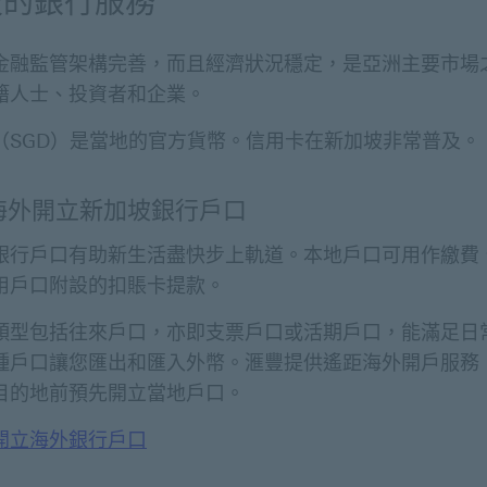
坡的銀行服務
金融監管架構完善，而且經濟狀況穩定，是亞洲主要市場
籍人士、投資者和企業。
（SGD）是當地的官方貨幣。信用卡在新加坡非常普及。
海外開立新加坡銀行戶口
銀行戶口有助新生活盡快步上軌道。本地戶口可用作繳費
用戶口附設的扣賬卡提款。
類型包括往來戶口，亦即支票戶口或活期戶口，能滿足日
種戶口讓您匯出和匯入外幣。滙豐提供遙距海外開戶服務
目的地前預先開立當地戶口。
開立海外銀行戶口