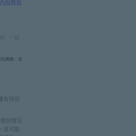
內稅務局
nt），以
業的興趣，並
樓有特別
按個別情況
，並可能