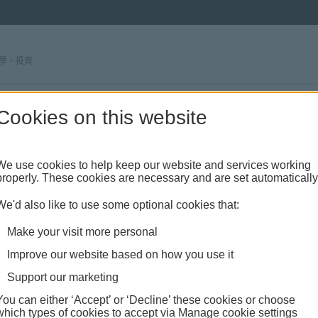
學、投資
南
Cookies on this website
We use cookies to help keep our website and services working
南
properly. These cookies are necessary and are set automatically
We'd also like to use some optional cookies that:
Make your visit more personal
Improve our website based on how you use it
Support our marketing
You can either ‘Accept’ or ‘Decline’ these cookies or choose
which types of cookies to accept via Manage cookie settings