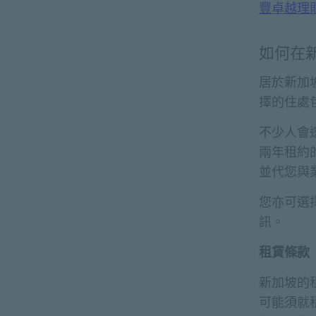
豐卓越理
如何在
居於新加
擇的住處
不少人會
兩年租約
並代您與
您亦可選
訊。
租賃條款
新加坡的
可能須就