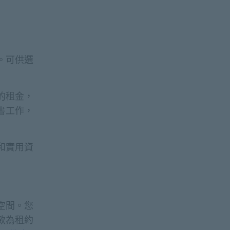
。可供選
的租金，
書工作，
和實用資
空間。您
款為租約