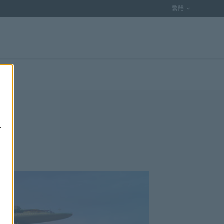
語言選項
繁體
.