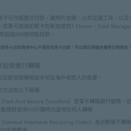
賬卡可作感應式付款，適用於食肆、公共交通工具，以及
您更可透過扣賬卡在新加坡的7-Eleven、Cold Storag
an等超過800個地點提款。
坡很多小店和熟食中心不接受信用卡付款，所以要記得隨身攜帶足夠現金
新加坡進行轉賬
您從新加坡轉賬給本地及海外收款人的需要。
的方法有以下幾種：
（Fast And Secure Transfers）是電子轉賬銀行服務
動理財使用FAST隨時向當地任何人轉賬
（General Interbank Recurring Order）為自動電
繳付定期費用