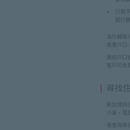
只需手
銀行
海外轉賬
滙豐戶口
連結戶口
客戶可免
尋找
新加坡的
小屋，還
滙豐與移