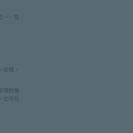
之一，吸
、出糧，
常理財需
，您可在