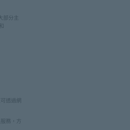
大部分主
e和
！
，您可透過網
子轉賬服務，方