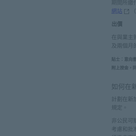
期間所繳
新加
網站
（
出價
在與業主簽
及兩個月
貼士：意向
附上按金，
如何在
計劃在新
規定。
非公民可
考慮和批