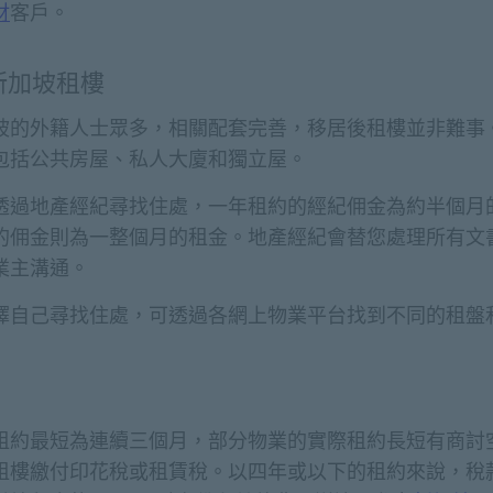
財
客戶。
新加坡租樓
坡的外籍人士眾多，相關配套完善，移居後租樓並非難事
包括公共房屋、私人大廈和獨立屋。
透過地產經紀尋找住處，一年租約的經紀佣金為約半個月
的佣金則為一整個月的租金。地產經紀會替您處理所有文
業主溝通。
擇自己尋找住處，可透過各網上物業平台找到不同的租盤
租約最短為連續三個月，部分物業的實際租約長短有商討
租樓繳付印花稅或租賃稅。以四年或以下的租約來說，稅