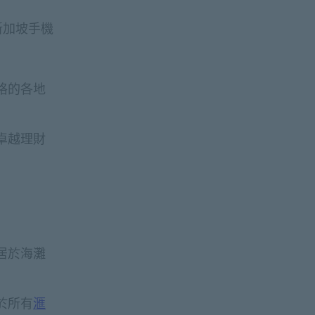
新加坡手機
格的各地
卓越理財
居於海灘
於所有
滙